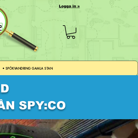
Logga in »
• SPÖKVANDRING GAMLA STAN
AD
ÅN SPY:CO