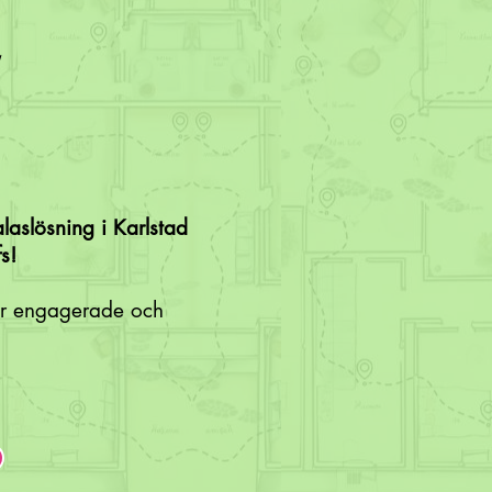
"
laslösning i Karlstad
s!
år engagerade och