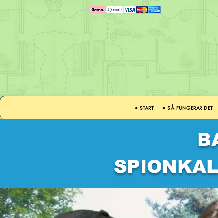
• START
• SÅ FUNGERAR DET
B
SPIONKAL