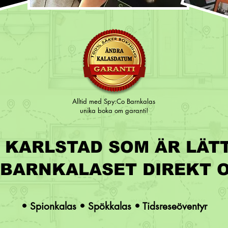
Alltid med Spy:Co Barnkalas
unika boka om garanti!
I KARLSTAD SOM ÄR LÄTT
 BARNKALASET DIREKT 
• Spionkalas • Spökkalas • Tidsreseöventyr