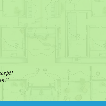
ncept!
on!"