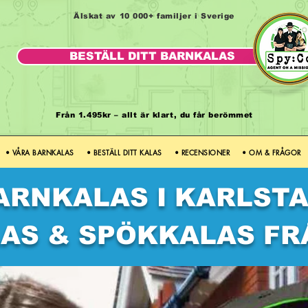
Älskat av 10 000+ familjer i Sverige
BESTÄLL DITT BARNKALAS
Från 1.495kr – allt är klart, du får berömmet
• VÅRA BARNKALAS
• BESTÄLL DITT KALAS
• RECENSIONER
• OM & FRÅGOR
ARNKALAS I KARLST
AS & SPÖKKALAS FR