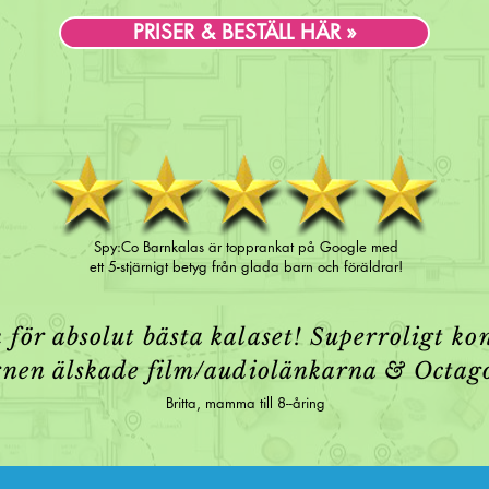
PRISER & BESTÄLL HÄR »
Spy:Co Barnkalas är topprankat på Google med
ett 5-stjärnigt betyg från glada barn och föräldrar!
 för absolut bästa kalaset! Superroligt ko
nen älskade film/audiolänkarna & Octag
Britta, mamma till 8--åring