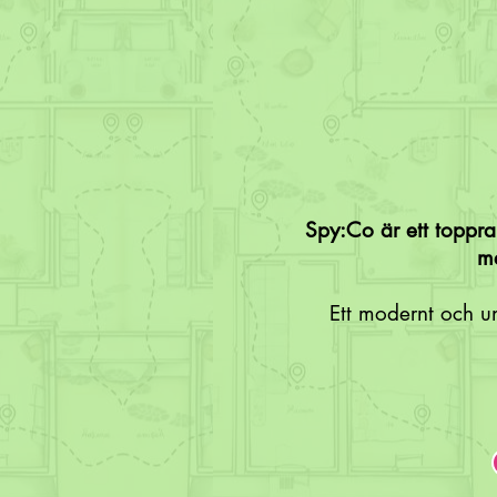
Spy:Co är ett toppran
me
Ett modernt och u