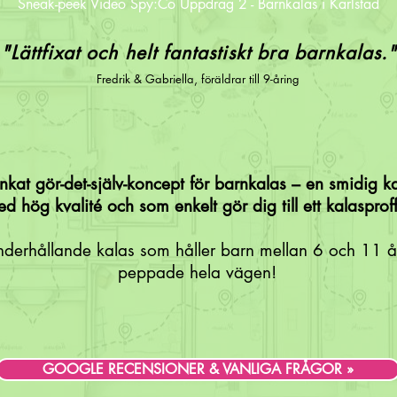
Sneak-peek Video Spy:Co Uppdrag 2 - Barnkalas i Karlstad
"Lättfixat och helt fantastiskt bra barnkalas.
Fredrik & Gabriella, föräldrar till 9-åring
kat gör-det-själv-koncept för barnkalas – en smidig ka
d hög kvalité och som enkelt gör dig till ett kalasproff
nderhållande kalas som håller barn mellan 6 och 11 
peppade hela vägen!
GOOGLE RECENSIONER & VANLIGA FRÅGOR »