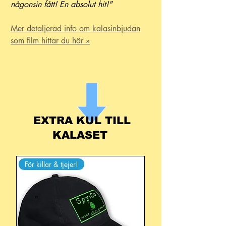
någonsin fått! En absolut hit!"
Mer detaljerad info om kalasinbjudan
som film hittar du här »
EXTRA KUL TILL
KALASET
För killar & tjejer!
För alla åldrar!