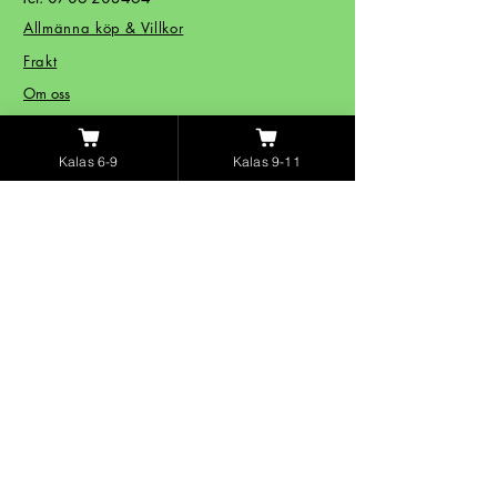
Allmänna köp & Villkor
Frakt
Om oss
Kontakt
Kalas 6-9
Kalas 9-11
© SPYCO Studios Copyright 2025
Allt material skyddat enligt lagen om
upphovsrätt.
SPYCO Studios har också kreerat:
Spy:Co Birthday Party
Spökvandring Stockholm
Ghost Walk Stockholm
STÄDER VI HAFT KALAS I
Stockholm
Bromma