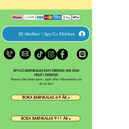
Bli Medlem i Spy:Co Klubben
SPY:CO BARNKALAS KAN ORDNAS VAR SOM
HELST I SVERIGE!
Planera det bästa spion-, spök- eller tidsresekalas var
du än bor!
BOKA BARNKALAS 6-9 ÅR »
BOKA BARNKALAS 9-11 ÅR »