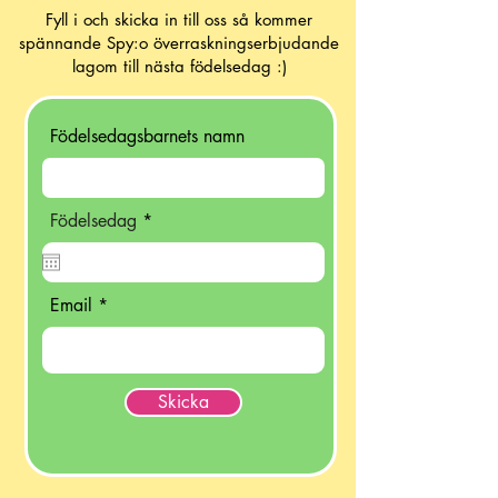
Fyll i och skicka in till oss så kommer
spännande Spy:o överraskningserbjudande
lagom till nästa födelsedag :)
Födelsedagsbarnets namn
r
Födelsedag
*
e
q
u
i
Email
r
e
d
Skicka