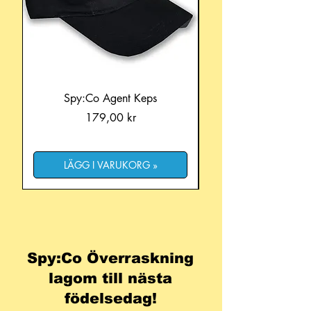
Spy:Co Agent Keps
Kalasinbjudan som 
Pris
179,00 kr
LÄGG I VARUKORG »
Spy:Co Överraskning
lagom till nästa
födelsedag!