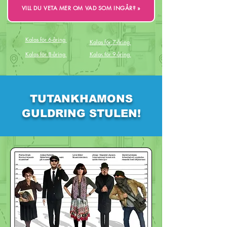
VILL DU VETA MER OM VAD SOM INGÅR? »
Kalas för 6-åring
Kalas för 7-åring
Kalas för 8-åring
Kalas för 9-åring
TUTANKHAMONS
GULDRING STULEN!