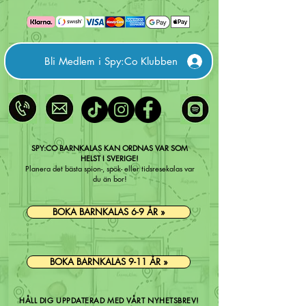
Bli Medlem i Spy:Co Klubben
SPY:CO BARNKALAS KAN ORDNAS VAR SOM
HELST I SVERIGE!
Planera det bästa spion-, spök- eller tidsresekalas var
du än bor!
BOKA BARNKALAS 6-9 ÅR »
BOKA BARNKALAS 9-11 ÅR »
HÅLL DIG UPPDATERAD MED VÅRT NYHETSBREV!