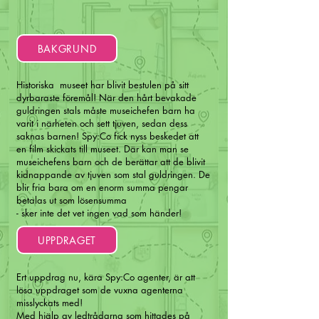
BAKGRUND
Historiska museet har blivit bestulen på sitt
dyrbaraste föremål! När den hårt bevakade
guldringen stals måste museichefen barn ha
varit i närheten och sett tjuven, sedan dess
saknas barnen! Spy:Co fick nyss beskedet att
en film skickats till museet. Där kan man se
museichefens barn och de berättar att de blivit
kidnappande av tjuven som stal guldringen. De
blir fria bara om en enorm summa pengar
betalas ut som lösensumma
- sker inte det vet ingen vad som händer!
UPPDRAGET
Ert uppdrag nu, kära Spy:Co agenter, är att
lösa uppdraget som de vuxna agenterna
misslyckats med!
Med hjälp av ledtrådarna som hittades på