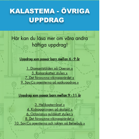
KALASTEMA - ÖVRIGA
UPPDRAG
Här kan du läsa mer om våra andra
häftiga uppdrag!
Uppdrag som passar barn mellan 6 - 9 år
1. Diamantstölden på Operan »
5. Romarskatten stulen »
7. Det försvunna vikingasvärdet »
9. Spy:Co agenterna på spökuppdrag »
Uppdrag som passar barn mellan 9 - 11 år
3. Helikopterrånet »
4. Kidnappningen på skolan! »
6. Octavianus guldskatt stulen »
8. Det försvunna vikingasvärdet »
10. Spy:Co agenterna och jakten på Belsebub »