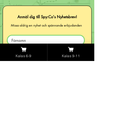
Anmäl dig till Spy:Co's Nyhetsbrev!
Missa aldrig en nyhet och spännande erbjudanden
Kalas 6-9
Kalas 9-11
Skicka »
SPY:CO Barnkalas
Tel:
0706-203464
Allmänna köp & Villkor