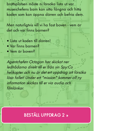
brottsplatsen måste ni försöka lista ut var
museichefens barn kan sitta fångna och hitta
koden som kan öppna dörren och befria dem.
Men naturligtvis vill vi ha fast boven - vem är
det och var finns barnen?
• Lista ut koden till dörren!
• Var finns barnen?
• Vem är boven?
Agentchefen Octagon har skickat ner
ledtrådarna direkt till er från sin Spy:Co
helikopter och nu är det ert uppdrag att försöka
lösa fallet!
Under ert "mission" kommer all ny
information skickas till er via audio och
filmlänkar.
BESTÄLL UPPDRAG 2 »