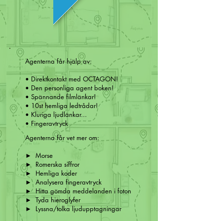
Agenterna får hjälp av:
• Direktkontakt med OCTAGON!
• Den personliga agent boken!
• Spännande filmlänkar!
• 10st hemliga ledtrådar!
• Kluriga ljudlänkar...
• Fingeravtryck
Agenterna får vet mer om:
► Morse
► Romerska siffror
► Hemliga koder
► Analysera fingeravtryck
► Hitta gömda meddelanden i foton
► Tyda hieroglyfer
► Lyssna/tolka ljudupptagningar