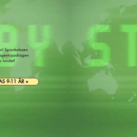
lar! Spionkalasen
 agentuppdragen
 landet!​
S 9-11 ÅR »