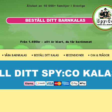
Älskat av 10 000+ familjer i Sverige
BESTÄLL DITT BARNKALAS
Från 1.495kr – allt är klart, du får berömmet
• VÅRA BARNKALAS
• BESTÄLL DITT KALAS
• RECENSIONER
• OM & FRÅGOR
LL DITT SPY:CO KALA