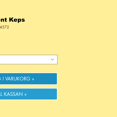
ent Keps
34572
is
 I VARUKORG »
ILL KASSAN »