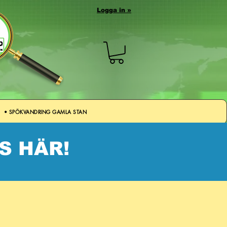
Logga in »
• SPÖKVANDRING GAMLA STAN
S HÄR!