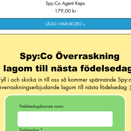
Spy:Co Agent Keps
Pris
179,00 kr
LÄGG I VARUKORG »
Spy:Co Överraskning
lagom till nästa födelseda
Fyll i och skicka in till oss så kommer spännande Spy:
överraskningserbjudande lagom till nästa födelsedag :
Födelsedagsbarnets namn
r
Födelsedag
*