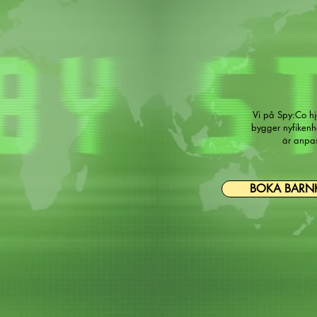
Vi på Spy:Co hjä
bygger nyfiken
är anpas
BOKA BARNK