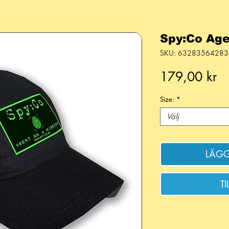
Spy:Co Ag
SKU: 6328356428
Pr
179,00 kr
Size:
*
Välj
LÄGG
T