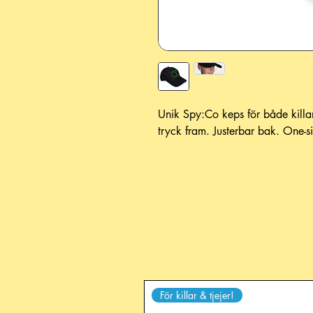
Unik Spy:Co keps för både killa
tryck fram. Justerbar bak. One-siz
För killar & tjejer!