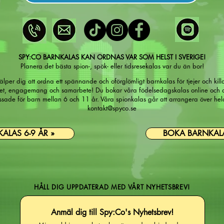
SPY:CO BARNKALAS KAN ORDNAS VAR SOM HELST I SVERIGE!
Planera det bästa spion-, spök- eller tidsresekalas var du än bor!
lper dig att ordna ett spännande och oförglömligt barnkalas för tjejer och kil
het, engagemang och samarbete! Du bokar våra födelsedagskalas online och
sade för barn mellan 6 och 11 år. Våra spionkalas går att arrangera över hela
kontakt@spyco.se
ALAS 6-9 ÅR »
BOKA BARNKALA
HÅLL DIG UPPDATERAD MED VÅRT NYHETSBREV!
Anmäl dig till Spy:Co's Nyhetsbrev!