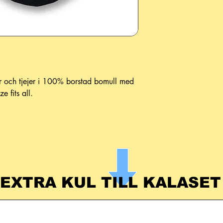
r och tjejer i 100% borstad bomull med
e fits all.
EXTRA KUL TILL KALASE