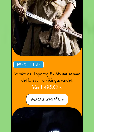
För 9 - 11 år
Barnkalas Uppdrag 8 - Mysteriet med
det försvunna vikingasvärdet!
Reapris
Från
1 495,00 kr
INFO & BESTÄLL »