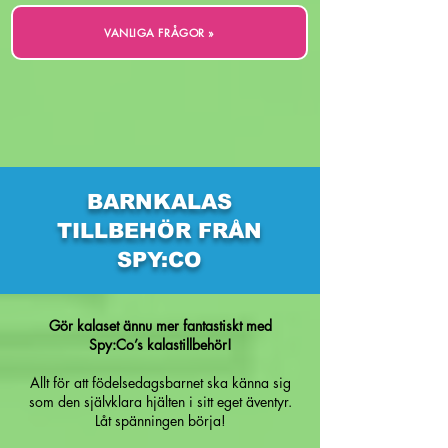
VANLIGA FRÅGOR »
BARNKALAS
TILLBEHÖR FRÅN
SPY:CO
Gör kalaset ännu mer fantastiskt med
Spy:Co’s kalastillbehör!
Allt för att födelsedagsbarnet ska känna sig
som den självklara hjälten i sitt eget äventyr.
Låt spänningen börja!