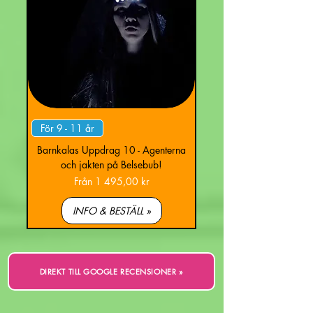
För 9 - 11 år
Barnkalas Uppdrag 10 - Agenterna
och jakten på Belsebub!
Reapris
Från
1 495,00 kr
INFO & BESTÄLL »
DIREKT TILL GOOGLE RECENSIONER »