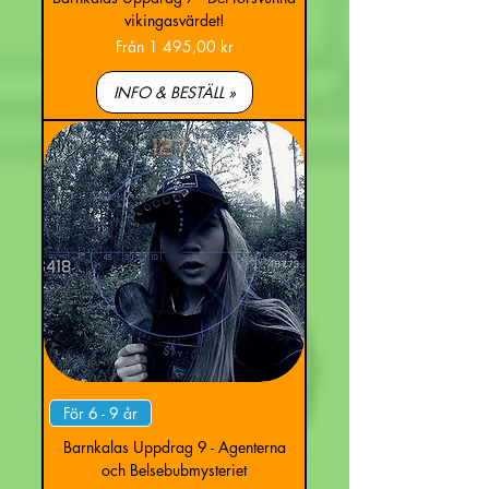
vikingasvärdet!
Reapris
Från
1 495,00 kr
INFO & BESTÄLL »
För 6 - 9 år
Barnkalas Uppdrag 9 - Agenterna
och Belsebubmysteriet