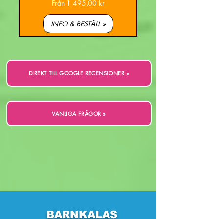
Reapris
Från
1 495,00 kr
INFO & BESTÄLL »
DIREKT TILL GOOGLE RECENSIONER »
VANLIGA FRÅGOR »
BARNKALAS