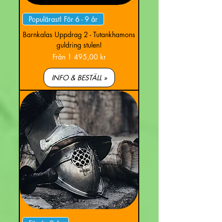
Populärast! För 6 - 9 år
Barnkalas Uppdrag 2 - Tutankhamons
guldring stulen!
Reapris
Från
1 495,00 kr
INFO & BESTÄLL »