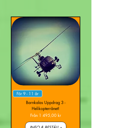
För 9 - 11 år
Barnkalas Uppdrag 3 -
Helikopterrånet!
Reapris
Från
1 495,00 kr
INFO & BESTÄLL »