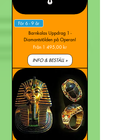
För 6 - 9 år
Barnkalas Uppdrag 1 -
Diamantstölden på Operan!
Reapris
Från
1 495,00 kr
INFO & BESTÄLL »