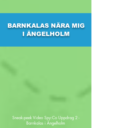
BARNKALAS NÄRA MIG
I ÄNGELHOLM
Sneak-peek Video Spy:Co Uppdrag 2 -
Barnkalas i Ängelholm