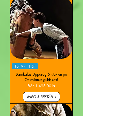
För 9 - 11 år
Barnkalas Uppdrag 6 - Jakten på
Octavianus guldskatt!
Reapris
Från
1 495,00 kr
INFO & BESTÄLL »