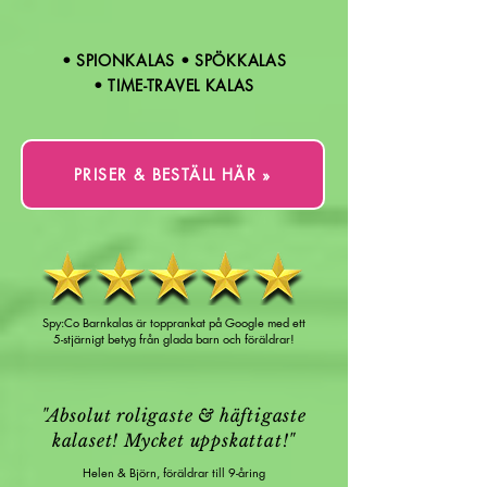
• SPIONKALAS • SPÖKKALAS
• TIME-TRAVEL KALAS
PRISER & BESTÄLL HÄR »
Spy:Co Barnkalas är topprankat på Google med ett
5-stjärnigt betyg från glada barn och föräldrar!
"Absolut roligaste & häftigaste
kalaset! Mycket uppskattat!"
Helen & Björn, föräldrar till 9-åring