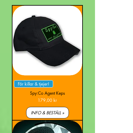
För killar & tjejer!
Spy:Co Agent Keps
Pris
179,00 kr
INFO & BESTÄLL »