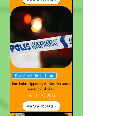
Populärast! För 9 - 11 år
Barnkalas Uppdrag 4 - Den försvunna
eleven på skolan!
Reapris
Från
1 495,00 kr
INFO & BESTÄLL »