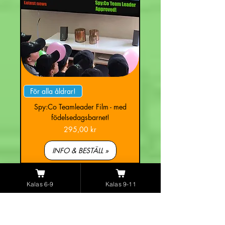
För alla åldrar!
Spy:Co Teamleader Film - med
födelsedagsbarnet!
Pris
295,00 kr
INFO & BESTÄLL »
Kalas 6-9
Kalas 9-11