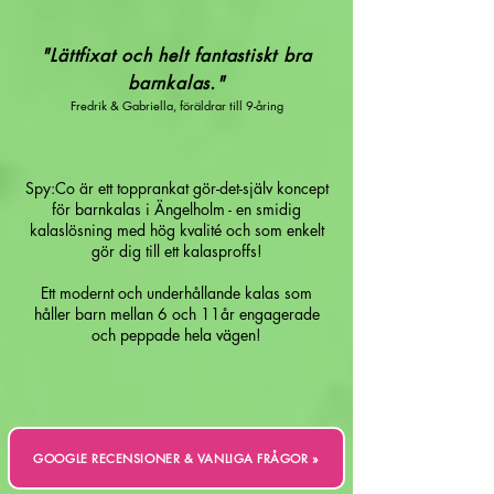
"Lättfixat och helt fantastiskt bra
barnkalas."
Fredrik & Gabriella, föräldrar till 9-åring
Spy:Co är ett topprankat gör-det-själv koncept
för barnkalas i Ängelholm - en smidig
kalaslösning med hög kvalité och som enkelt
gör dig till ett kalasproffs!
Ett modernt och underhållande kalas som
håller barn mellan 6 och 11år engagerade
och peppade hela vägen!
GOOGLE RECENSIONER & VANLIGA FRÅGOR »